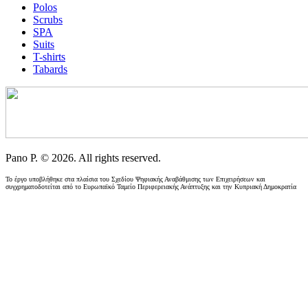
Polos
Scrubs
SPA
Suits
T-shirts
Tabards
Pano P. © 2026. All rights reserved.
Το έργο υποβλήθηκε στα πλαίσια του Σχεδίου Ψηφιακής Αναβάθμισης των Επιχειρήσεων και
συγχρηματοδοτείται από το Ευρωπαϊκό Ταμείο Περιφερειακής Ανάπτυξης και την Κυπριακή Δημοκρατία