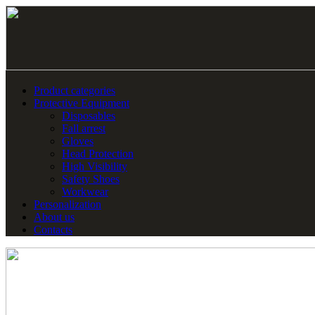
Product categories
Protective Equipment
Disposables
Fall arrest
Gloves
Head Protection
High Visibility
Safety Shoes
Workwear
Personalization
About us
Contacts