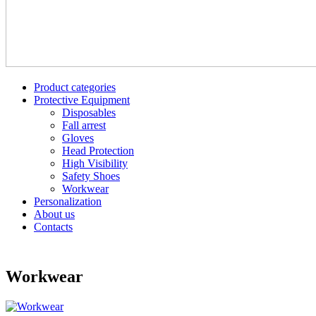
Product categories
Protective Equipment
Disposables
Fall arrest
Gloves
Head Protection
High Visibility
Safety Shoes
Workwear
Personalization
About us
Contacts
Workwear