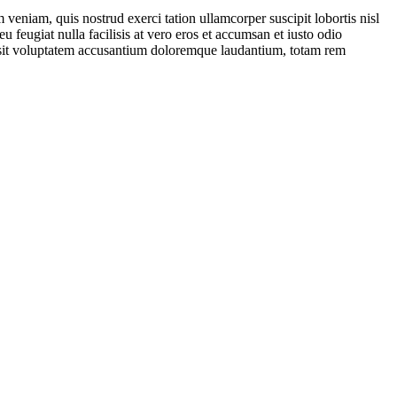
eniam, quis nostrud exerci tation ullamcorper suscipit lobortis nisl
 feugiat nulla facilisis at vero eros et accumsan et iusto odio
rror sit voluptatem accusantium doloremque laudantium, totam rem