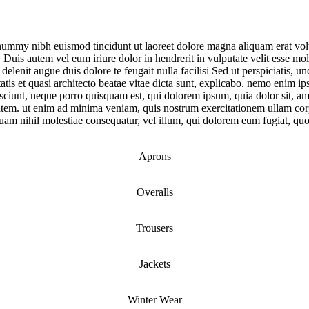
onummy nibh euismod tincidunt ut laoreet dolore magna aliquam erat vol
uis autem vel eum iriure dolor in hendrerit in vulputate velit esse moles
 delenit augue duis dolore te feugait nulla facilisi Sed ut perspiciatis,
tis et quasi architecto beatae vitae dicta sunt, explicabo. nemo enim ips
ciunt, neque porro quisquam est, qui dolorem ipsum, quia dolor sit, am
tem. ut enim ad minima veniam, quis nostrum exercitationem ullam corp
quam nihil molestiae consequatur, vel illum, qui dolorem eum fugiat, quo
Aprons
Overalls
Trousers
Jackets
Winter Wear