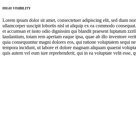
HIGH VISIBILITY
Lorem ipsum dolor sit amet, consectetuer adipiscing elit, sed diam n
ullamcorper suscipit lobortis nisl ut aliquip ex ea commodo consequat. D
et accumsan et iusto odio dignissim qui blandit praesent luptatum zzril
laudantium, totam rem aperiam eaque ipsa, quae ab illo inventore verita
quia consequuntur magni dolores eos, qui ratione voluptatem sequi nes
tempora incidunt, ut labore et dolore magnam aliquam quaerat volupta
quis autem vel eum iure reprehenderit, qui in ea voluptate velit esse, 