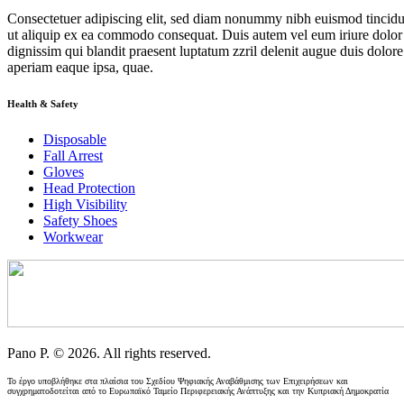
Consectetuer adipiscing elit, sed diam nonummy nibh euismod tincidunt
ut aliquip ex ea commodo consequat. Duis autem vel eum iriure dolor in 
dignissim qui blandit praesent luptatum zzril delenit augue duis dolore
aperiam eaque ipsa, quae.
Health & Safety
Disposable
Fall Arrest
Gloves
Head Protection
High Visibility
Safety Shoes
Workwear
Pano P. © 2026. All rights reserved.
Το έργο υποβλήθηκε στα πλαίσια του Σχεδίου Ψηφιακής Αναβάθμισης των Επιχειρήσεων και
συγχρηματοδοτείται από το Ευρωπαϊκό Ταμείο Περιφερειακής Ανάπτυξης και την Κυπριακή Δημοκρατία