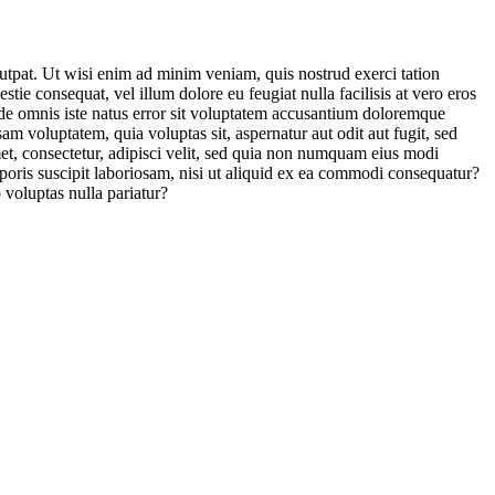
utpat. Ut wisi enim ad minim veniam, quis nostrud exerci tation
tie consequat, vel illum dolore eu feugiat nulla facilisis at vero eros
 unde omnis iste natus error sit voluptatem accusantium doloremque
am voluptatem, quia voluptas sit, aspernatur aut odit aut fugit, sed
et, consectetur, adipisci velit, sed quia non numquam eius modi
oris suscipit laboriosam, nisi ut aliquid ex ea commodi consequatur?
 voluptas nulla pariatur?