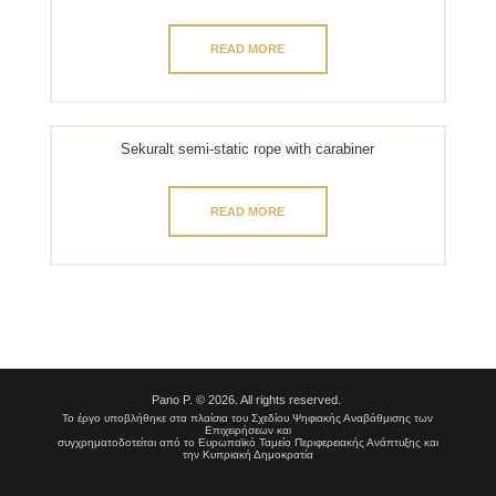
READ MORE
Sekuralt semi-static rope with carabiner
READ MORE
Pano P. © 2026. All rights reserved.
Το έργο υποβλήθηκε στα πλαίσια του Σχεδίου Ψηφιακής Αναβάθμισης των
Επιχειρήσεων και
συγχρηματοδοτείται από το Ευρωπαϊκό Ταμείο Περιφερειακής Ανάπτυξης και
την Κυπριακή Δημοκρατία