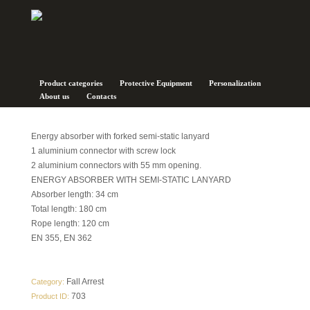
Product categories
Protective Equipment
Personalization
About us
Contacts
Sekuralt AMN 3
Energy absorber with forked semi-static lanyard
1 aluminium connector with screw lock
2 aluminium connectors with 55 mm opening.
ENERGY ABSORBER WITH SEMI-STATIC LANYARD
Absorber length: 34 cm
Total length: 180 cm
Rope length: 120 cm
EN 355, EN 362
Fall Arrest
Category:
703
Product ID: