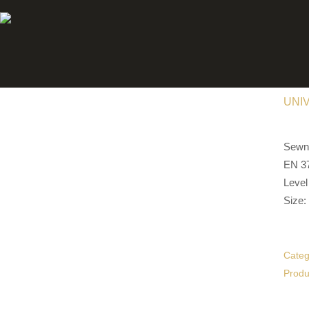
UNI
Sewn 
EN 37
Level
Size:
Categ
Produ